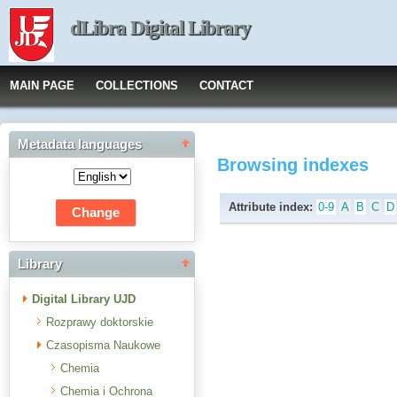
dLibra Digital Library
MAIN PAGE
COLLECTIONS
CONTACT
Metadata languages
Browsing indexes
Attribute index:
0-9
A
B
C
D
Library
Digital Library UJD
Rozprawy doktorskie
Czasopisma Naukowe
Chemia
Chemia i Ochrona