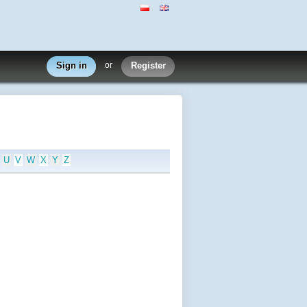
Sign in
or
Register
U
V
W
X
Y
Z