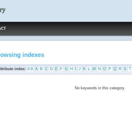
ry
ACT
rowsing indexes
ttribute index:
0-9
A
B
C
D
E
F
G
H
I
J
K
L
M
N
O
P
Q
R
S
T
No keywords in this category.