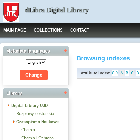
dLibra Digital Library
MAIN PAGE
COLLECTIONS
CONTACT
Metadata languages
Browsing indexes
Attribute index:
0-9
A
B
C
D
Library
Digital Library UJD
Rozprawy doktorskie
Czasopisma Naukowe
Chemia
Chemia i Ochrona