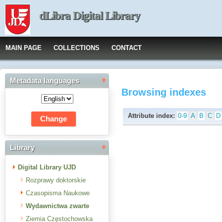
dLibra Digital Library
MAIN PAGE
COLLECTIONS
CONTACT
Metadata languages
Browsing indexes
Attribute index:
0-9
A
B
C
D
Library
Digital Library UJD
Rozprawy doktorskie
Czasopisma Naukowe
Wydawnictwa zwarte
Ziemia Częstochowska