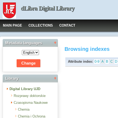
dLibra Digital Library
MAIN PAGE
COLLECTIONS
CONTACT
Metadata languages
Browsing indexes
Attribute index:
0-9
A
B
C
D
Library
Digital Library UJD
Rozprawy doktorskie
Czasopisma Naukowe
Chemia
Chemia i Ochrona