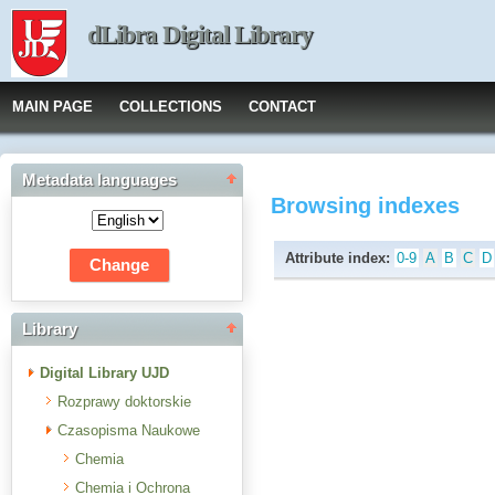
dLibra Digital Library
MAIN PAGE
COLLECTIONS
CONTACT
Metadata languages
Browsing indexes
Attribute index:
0-9
A
B
C
D
Library
Digital Library UJD
Rozprawy doktorskie
Czasopisma Naukowe
Chemia
Chemia i Ochrona