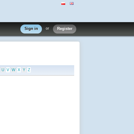
Sign in
or
Register
U
V
W
X
Y
Z