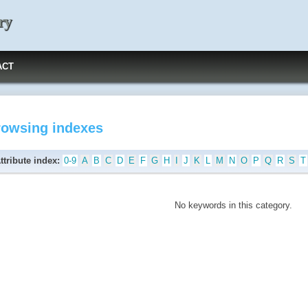
ry
ACT
rowsing indexes
ttribute index:
0-9
A
B
C
D
E
F
G
H
I
J
K
L
M
N
O
P
Q
R
S
T
No keywords in this category.