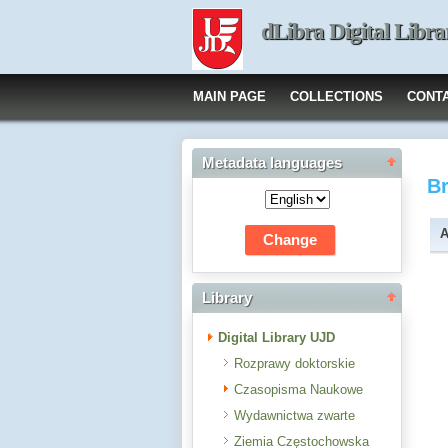
dLibra Digital Libra
MAIN PAGE
COLLECTIONS
CONT
Metadata languages
B
A
Library
Digital Library UJD
Rozprawy doktorskie
Czasopisma Naukowe
Wydawnictwa zwarte
Ziemia Częstochowska