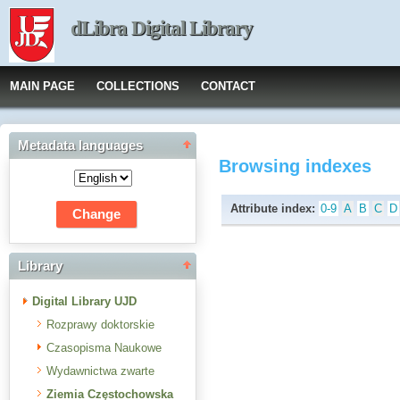
dLibra Digital Library
MAIN PAGE
COLLECTIONS
CONTACT
Metadata languages
Browsing indexes
Attribute index:
0-9
A
B
C
D
Library
Digital Library UJD
Rozprawy doktorskie
Czasopisma Naukowe
Wydawnictwa zwarte
Ziemia Częstochowska