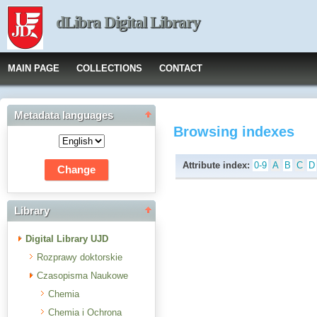
dLibra Digital Library
MAIN PAGE
COLLECTIONS
CONTACT
Metadata languages
Browsing indexes
Attribute index:
0-9
A
B
C
D
Library
Digital Library UJD
Rozprawy doktorskie
Czasopisma Naukowe
Chemia
Chemia i Ochrona