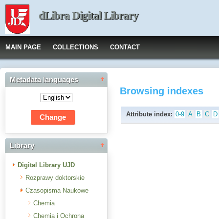
dLibra Digital Library
MAIN PAGE
COLLECTIONS
CONTACT
Metadata languages
Browsing indexes
Attribute index:
0-9
A
B
C
D
Library
Digital Library UJD
Rozprawy doktorskie
Czasopisma Naukowe
Chemia
Chemia i Ochrona