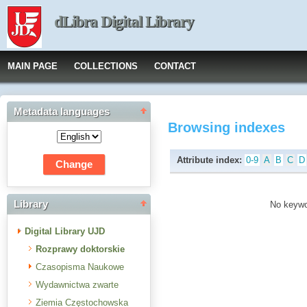
dLibra Digital Library
MAIN PAGE
COLLECTIONS
CONTACT
Metadata languages
Browsing indexes
Attribute index:
0-9
A
B
C
D
Library
No keywor
Digital Library UJD
Rozprawy doktorskie
Czasopisma Naukowe
Wydawnictwa zwarte
Ziemia Częstochowska