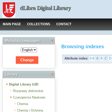
dLibra Digital Library
MAIN PAGE
COLLECTIONS
CONTACT
Metadata languages
Browsing indexes
Attribute index:
0-9
A
B
C
D
Library
Digital Library UJD
Rozprawy doktorskie
Czasopisma Naukowe
Chemia
Chemia i Ochrona