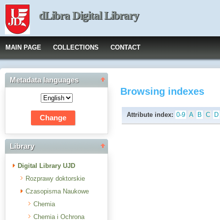
dLibra Digital Library
MAIN PAGE
COLLECTIONS
CONTACT
Metadata languages
Browsing indexes
Attribute index:
0-9
A
B
C
D
Library
Digital Library UJD
Rozprawy doktorskie
Czasopisma Naukowe
Chemia
Chemia i Ochrona