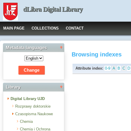
dLibra Digital Library
MAIN PAGE
COLLECTIONS
CONTACT
Metadata languages
Browsing indexes
Attribute index:
0-9
A
B
C
D
Library
Digital Library UJD
Rozprawy doktorskie
Czasopisma Naukowe
Chemia
Chemia i Ochrona