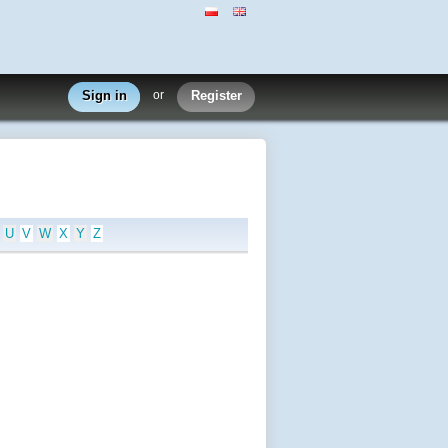
Sign in
or
Register
U
V
W
X
Y
Z