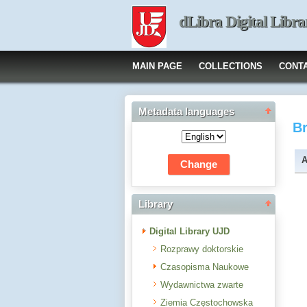
dLibra Digital Libra
MAIN PAGE
COLLECTIONS
CONT
Metadata languages
B
A
Library
Digital Library UJD
Rozprawy doktorskie
Czasopisma Naukowe
Wydawnictwa zwarte
Ziemia Częstochowska