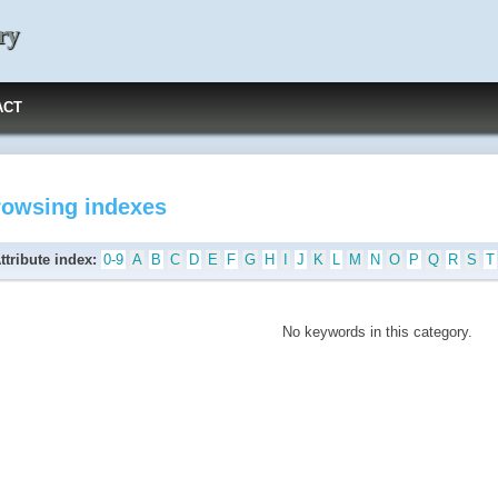
ry
ACT
rowsing indexes
ttribute index:
0-9
A
B
C
D
E
F
G
H
I
J
K
L
M
N
O
P
Q
R
S
T
No keywords in this category.