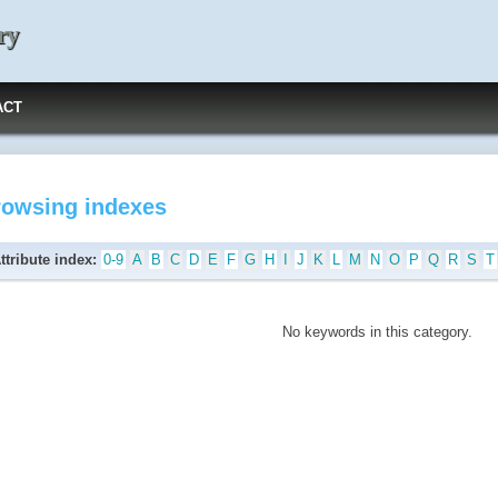
ry
ACT
rowsing indexes
ttribute index:
0-9
A
B
C
D
E
F
G
H
I
J
K
L
M
N
O
P
Q
R
S
T
No keywords in this category.