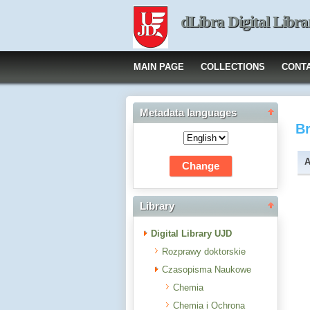
dLibra Digital Libra
MAIN PAGE
COLLECTIONS
CONT
Metadata languages
B
A
Library
Digital Library UJD
Rozprawy doktorskie
Czasopisma Naukowe
Chemia
Chemia i Ochrona