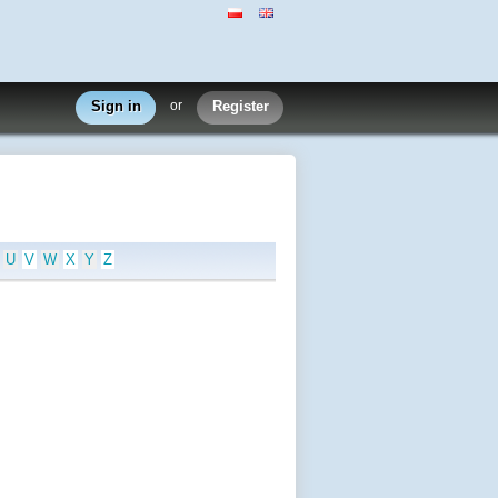
Sign in
or
Register
U
V
W
X
Y
Z