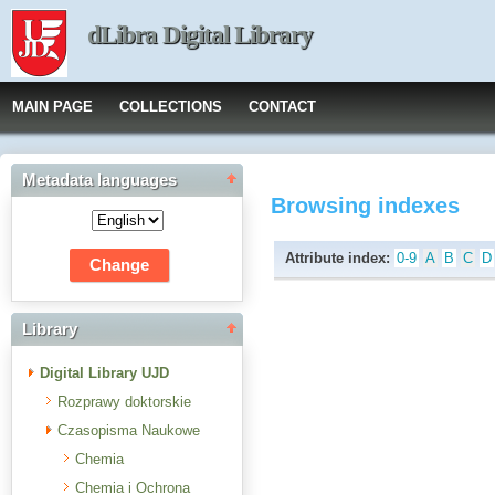
dLibra Digital Library
MAIN PAGE
COLLECTIONS
CONTACT
Metadata languages
Browsing indexes
Attribute index:
0-9
A
B
C
D
Library
Digital Library UJD
Rozprawy doktorskie
Czasopisma Naukowe
Chemia
Chemia i Ochrona