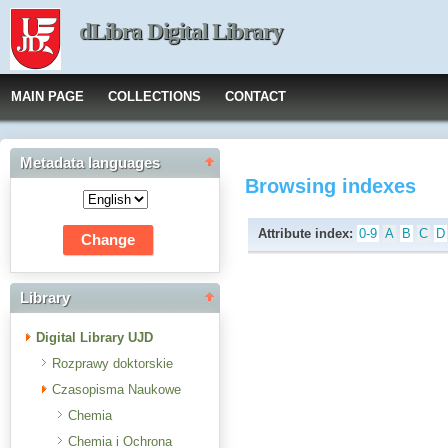
dLibra Digital Library
MAIN PAGE
COLLECTIONS
CONTACT
Metadata languages
Browsing indexes
Attribute index:
0-9
A
B
C
D
Library
Digital Library UJD
Rozprawy doktorskie
Czasopisma Naukowe
Chemia
Chemia i Ochrona