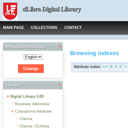
dLibra Digital Library
MAIN PAGE
COLLECTIONS
CONTACT
Metadata languages
Browsing indexes
Attribute index:
0-9
A
B
C
D
Library
Digital Library UJD
Rozprawy doktorskie
Czasopisma Naukowe
Chemia
Chemia i Ochrona