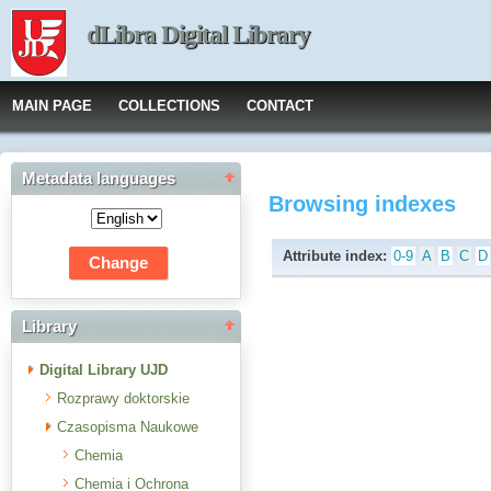
dLibra Digital Library
MAIN PAGE
COLLECTIONS
CONTACT
Metadata languages
Browsing indexes
Attribute index:
0-9
A
B
C
D
Library
Digital Library UJD
Rozprawy doktorskie
Czasopisma Naukowe
Chemia
Chemia i Ochrona