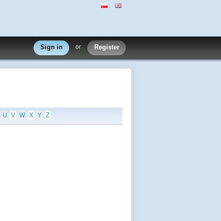
Sign in
or
Register
U
V
W
X
Y
Z