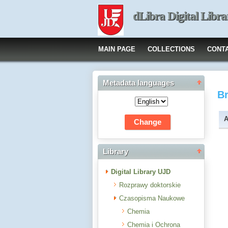
dLibra Digital Libra
MAIN PAGE
COLLECTIONS
CONT
Metadata languages
B
A
Library
Digital Library UJD
Rozprawy doktorskie
Czasopisma Naukowe
Chemia
Chemia i Ochrona