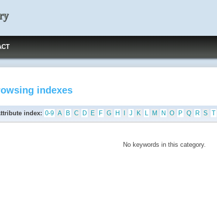
ry
ACT
rowsing indexes
ttribute index:
0-9
A
B
C
D
E
F
G
H
I
J
K
L
M
N
O
P
Q
R
S
T
No keywords in this category.