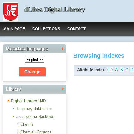
dLibra Digital Library
MAIN PAGE
COLLECTIONS
CONTACT
Metadata languages
Browsing indexes
Attribute index:
0-9
A
B
C
D
Library
Digital Library UJD
Rozprawy doktorskie
Czasopisma Naukowe
Chemia
Chemia i Ochrona