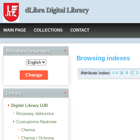
dLibra Digital Library
MAIN PAGE
COLLECTIONS
CONTACT
Metadata languages
Browsing indexes
Attribute index:
0-9
A
B
C
D
Library
Digital Library UJD
Rozprawy doktorskie
Czasopisma Naukowe
Chemia
Chemia i Ochrona