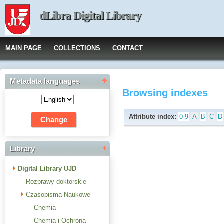
dLibra Digital Library
MAIN PAGE
COLLECTIONS
CONTACT
Metadata languages
Browsing indexes
Attribute index:
0-9
A
B
C
D
Library
Digital Library UJD
Rozprawy doktorskie
Czasopisma Naukowe
Chemia
Chemia i Ochrona