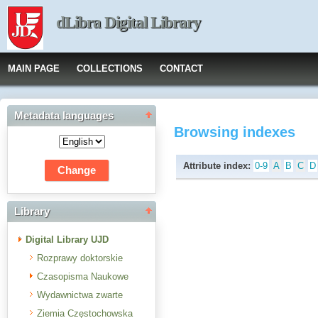
dLibra Digital Library
MAIN PAGE
COLLECTIONS
CONTACT
Metadata languages
Browsing indexes
Attribute index:
0-9
A
B
C
D
Library
Digital Library UJD
Rozprawy doktorskie
Czasopisma Naukowe
Wydawnictwa zwarte
Ziemia Częstochowska