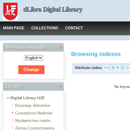
dLibra Digital Library
MAIN PAGE
COLLECTIONS
CONTACT
Metadata languages
Browsing indexes
Attribute index:
0-9
A
B
C
D
Library
No keywor
Digital Library UJD
Rozprawy doktorskie
Czasopisma Naukowe
Wydawnictwa zwarte
Ziemia Częstochowska