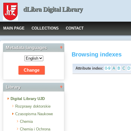
dLibra Digital Library
MAIN PAGE
COLLECTIONS
CONTACT
Metadata languages
Browsing indexes
Attribute index:
0-9
A
B
C
D
Library
Digital Library UJD
Rozprawy doktorskie
Czasopisma Naukowe
Chemia
Chemia i Ochrona