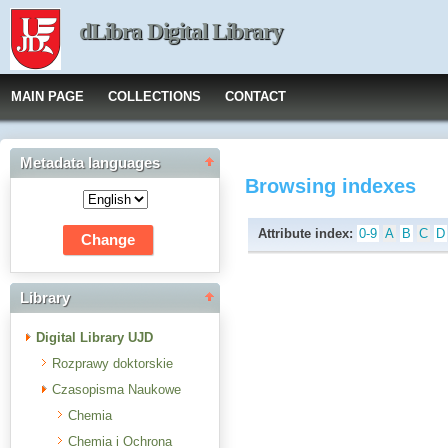
dLibra Digital Library
MAIN PAGE
COLLECTIONS
CONTACT
Metadata languages
Browsing indexes
Attribute index:
0-9
A
B
C
D
Library
Digital Library UJD
Rozprawy doktorskie
Czasopisma Naukowe
Chemia
Chemia i Ochrona