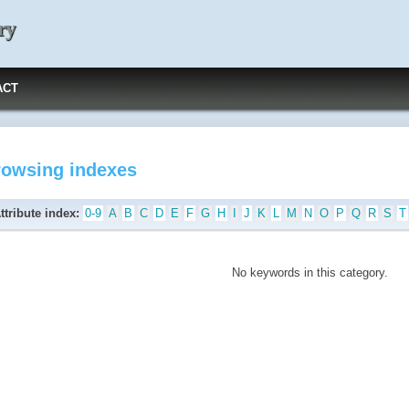
ry
ACT
rowsing indexes
ttribute index:
0-9
A
B
C
D
E
F
G
H
I
J
K
L
M
N
O
P
Q
R
S
T
No keywords in this category.