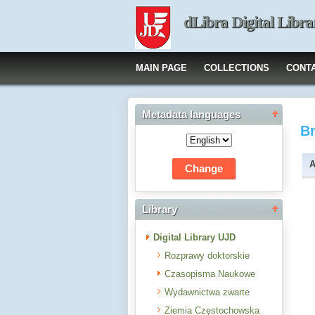
dLibra Digital Libra
MAIN PAGE
COLLECTIONS
CONT
Metadata languages
B
A
Library
Digital Library UJD
Rozprawy doktorskie
Czasopisma Naukowe
Wydawnictwa zwarte
Ziemia Częstochowska