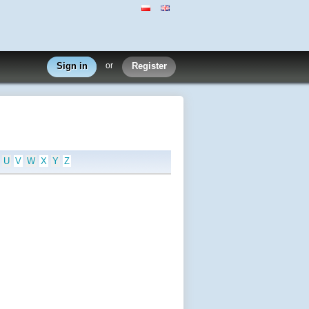
Sign in
or
Register
U
V
W
X
Y
Z