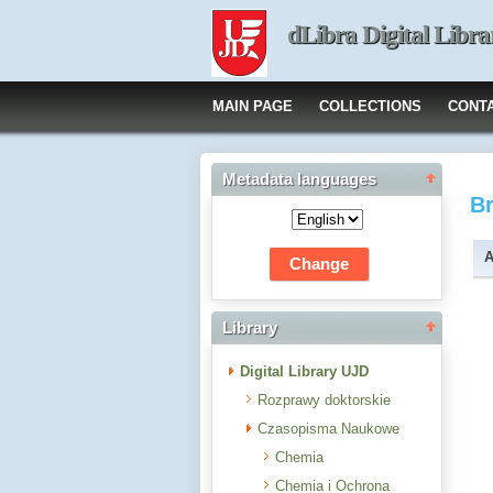
dLibra Digital Libra
MAIN PAGE
COLLECTIONS
CONT
Metadata languages
B
A
Library
Digital Library UJD
Rozprawy doktorskie
Czasopisma Naukowe
Chemia
Chemia i Ochrona