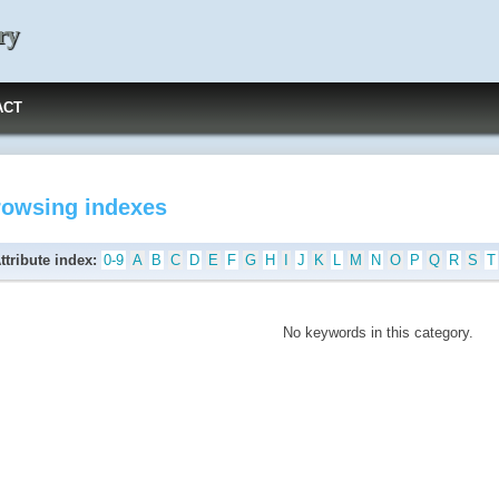
ry
ACT
rowsing indexes
ttribute index:
0-9
A
B
C
D
E
F
G
H
I
J
K
L
M
N
O
P
Q
R
S
T
No keywords in this category.