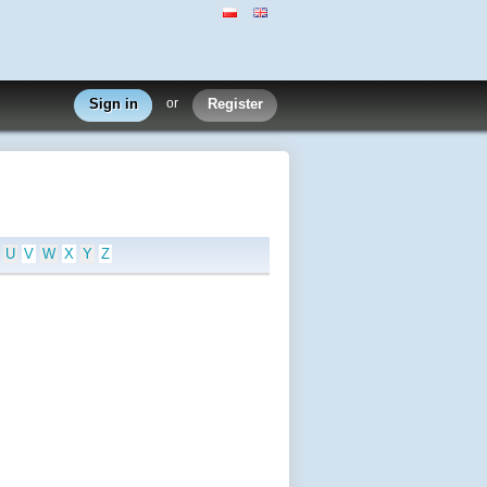
Sign in
or
Register
U
V
W
X
Y
Z