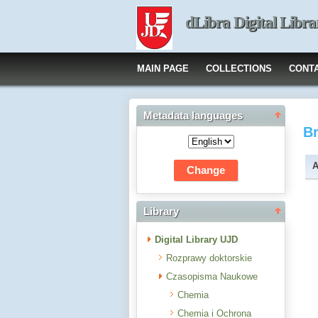
dLibra Digital Libra
MAIN PAGE
COLLECTIONS
CONT
Metadata languages
B
A
Library
Digital Library UJD
Rozprawy doktorskie
Czasopisma Naukowe
Chemia
Chemia i Ochrona