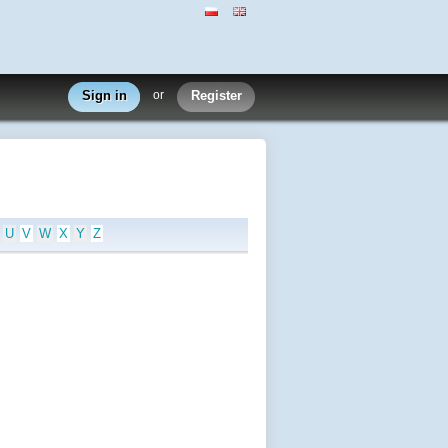
Sign in
or
Register
U
V
W
X
Y
Z