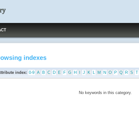
ry
ACT
rowsing indexes
ttribute index:
0-9
A
B
C
D
E
F
G
H
I
J
K
L
M
N
O
P
Q
R
S
T
No keywords in this category.