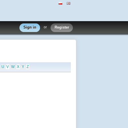
Sign in
or
Register
U
V
W
X
Y
Z