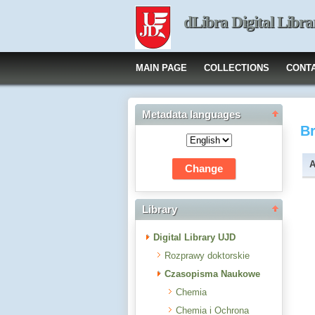
dLibra Digital Libra
MAIN PAGE
COLLECTIONS
CONT
Metadata languages
B
A
Library
Digital Library UJD
Rozprawy doktorskie
Czasopisma Naukowe
Chemia
Chemia i Ochrona