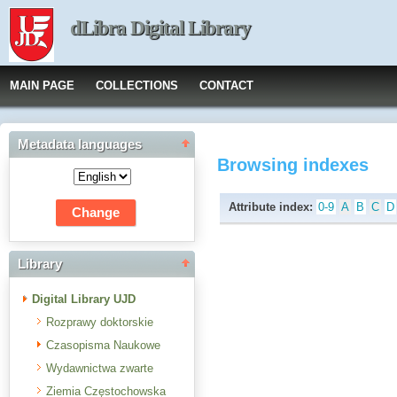
dLibra Digital Library
MAIN PAGE
COLLECTIONS
CONTACT
Metadata languages
Browsing indexes
Attribute index:
0-9
A
B
C
D
Library
Digital Library UJD
Rozprawy doktorskie
Czasopisma Naukowe
Wydawnictwa zwarte
Ziemia Częstochowska