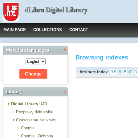
dLibra Digital Library
MAIN PAGE
COLLECTIONS
CONTACT
Metadata languages
Browsing indexes
Attribute index:
0-9
A
B
C
D
Library
Digital Library UJD
Rozprawy doktorskie
Czasopisma Naukowe
Chemia
Chemia i Ochrona