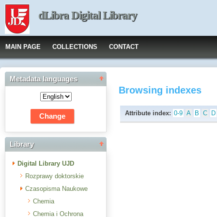
dLibra Digital Library
MAIN PAGE
COLLECTIONS
CONTACT
Metadata languages
Browsing indexes
Attribute index:
0-9
A
B
C
D
Library
Digital Library UJD
Rozprawy doktorskie
Czasopisma Naukowe
Chemia
Chemia i Ochrona