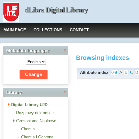
dLibra Digital Library
MAIN PAGE
COLLECTIONS
CONTACT
Metadata languages
Browsing indexes
Attribute index:
0-9
A
B
C
D
Library
Digital Library UJD
Rozprawy doktorskie
Czasopisma Naukowe
Chemia
Chemia i Ochrona