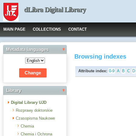
dLibra Digital Library
MAIN PAGE
COLLECTIONS
CONTACT
Metadata languages
Browsing indexes
Attribute index:
0-9
A
B
C
D
Library
Digital Library UJD
Rozprawy doktorskie
Czasopisma Naukowe
Chemia
Chemia i Ochrona