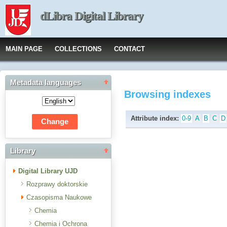
dLibra Digital Library
MAIN PAGE
COLLECTIONS
CONTACT
Metadata languages
Browsing indexes
Attribute index:
0-9
A
B
C
D
Library
Digital Library UJD
Rozprawy doktorskie
Czasopisma Naukowe
Chemia
Chemia i Ochrona