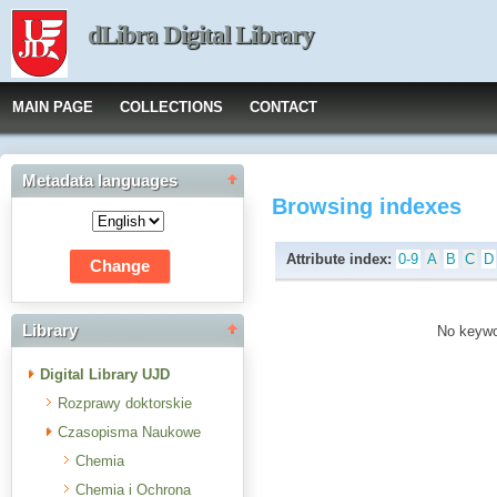
dLibra Digital Library
MAIN PAGE
COLLECTIONS
CONTACT
Metadata languages
Browsing indexes
Attribute index:
0-9
A
B
C
D
Library
No keywor
Digital Library UJD
Rozprawy doktorskie
Czasopisma Naukowe
Chemia
Chemia i Ochrona