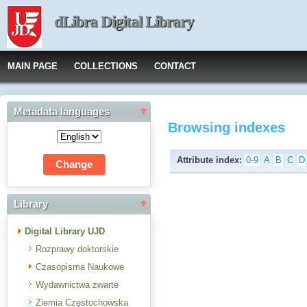
dLibra Digital Library
MAIN PAGE
COLLECTIONS
CONTACT
Metadata languages
Browsing indexes
Attribute index:
0-9
A
B
C
D
Library
Digital Library UJD
Rozprawy doktorskie
Czasopisma Naukowe
Wydawnictwa zwarte
Ziemia Częstochowska