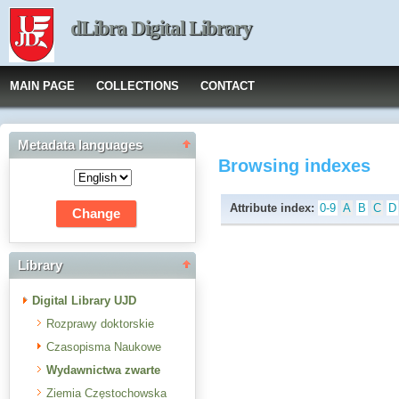
dLibra Digital Library
MAIN PAGE
COLLECTIONS
CONTACT
Metadata languages
Browsing indexes
Attribute index:
0-9
A
B
C
D
Library
Digital Library UJD
Rozprawy doktorskie
Czasopisma Naukowe
Wydawnictwa zwarte
Ziemia Częstochowska