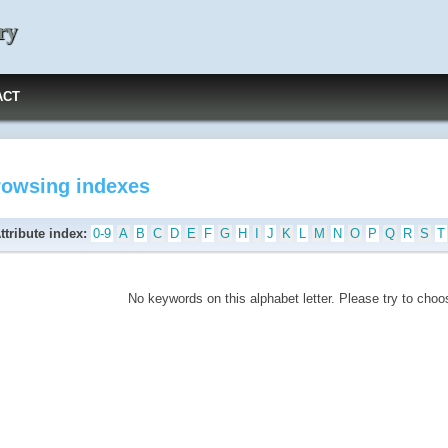
ry
ACT
rowsing indexes
ttribute index:
0-9
A
B
C
D
E
F
G
H
I
J
K
L
M
N
O
P
Q
R
S
T
No keywords on this alphabet letter. Please try to choos