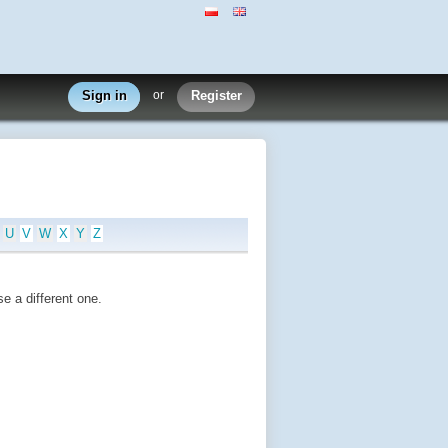
Sign in
or
Register
U
V
W
X
Y
Z
e a different one.