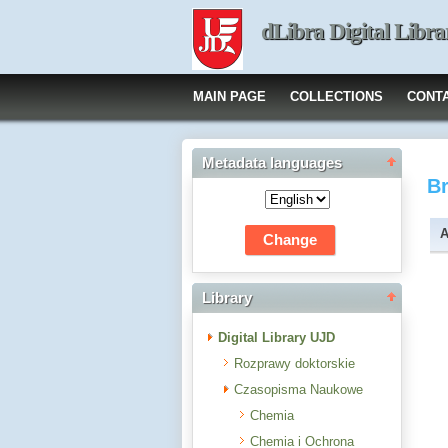
dLibra Digital Libra
MAIN PAGE
COLLECTIONS
CONT
Metadata languages
B
A
Library
Digital Library UJD
Rozprawy doktorskie
Czasopisma Naukowe
Chemia
Chemia i Ochrona