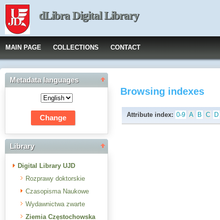
dLibra Digital Library
MAIN PAGE
COLLECTIONS
CONTACT
Metadata languages
Browsing indexes
Attribute index:
0-9
A
B
C
D
Library
Digital Library UJD
Rozprawy doktorskie
Czasopisma Naukowe
Wydawnictwa zwarte
Ziemia Częstochowska