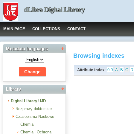
dLibra Digital Library
MAIN PAGE
COLLECTIONS
CONTACT
Metadata languages
Browsing indexes
Attribute index:
0-9
A
B
C
D
Library
Digital Library UJD
Rozprawy doktorskie
Czasopisma Naukowe
Chemia
Chemia i Ochrona