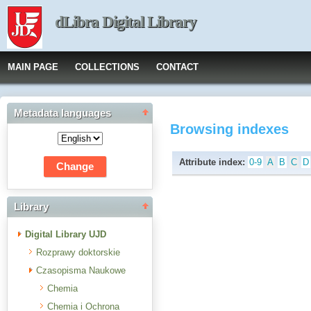
dLibra Digital Library
MAIN PAGE
COLLECTIONS
CONTACT
Metadata languages
Browsing indexes
Attribute index:
0-9
A
B
C
D
Library
Digital Library UJD
Rozprawy doktorskie
Czasopisma Naukowe
Chemia
Chemia i Ochrona