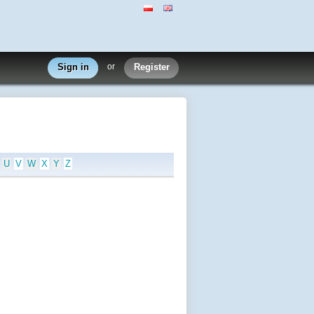
Sign in
or
Register
U
V
W
X
Y
Z