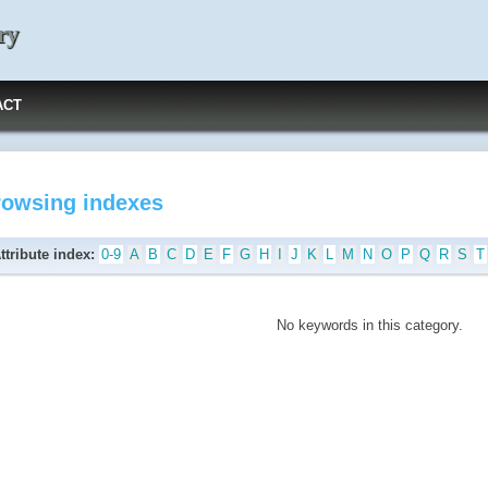
ry
ACT
rowsing indexes
ttribute index:
0-9
A
B
C
D
E
F
G
H
I
J
K
L
M
N
O
P
Q
R
S
T
No keywords in this category.