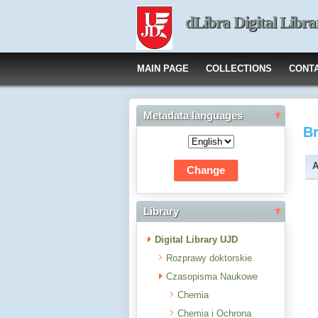
dLibra Digital Libra
MAIN PAGE
COLLECTIONS
CONT
Metadata languages
B
A
Library
Digital Library UJD
Rozprawy doktorskie
Czasopisma Naukowe
Chemia
Chemia i Ochrona