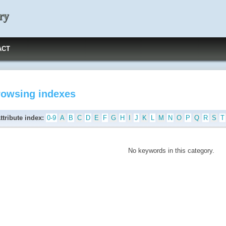
ry
ACT
rowsing indexes
ttribute index:
0-9
A
B
C
D
E
F
G
H
I
J
K
L
M
N
O
P
Q
R
S
T
No keywords in this category.