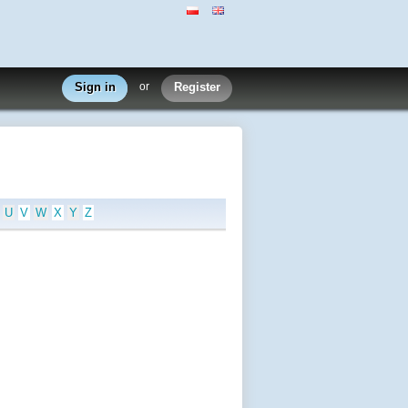
Sign in
or
Register
U
V
W
X
Y
Z