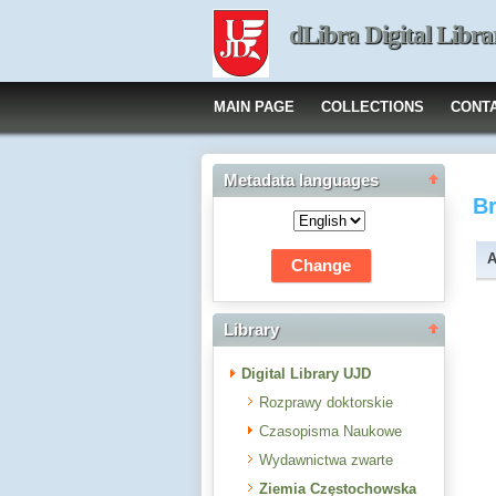
dLibra Digital Libra
MAIN PAGE
COLLECTIONS
CONT
Metadata languages
B
A
Library
Digital Library UJD
Rozprawy doktorskie
Czasopisma Naukowe
Wydawnictwa zwarte
Ziemia Częstochowska