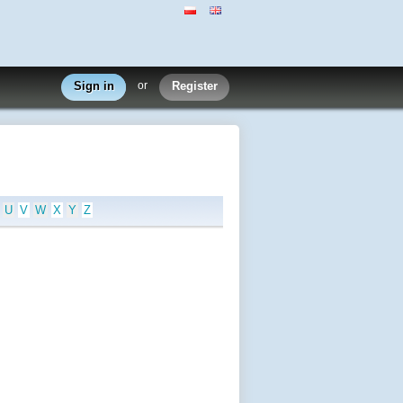
Sign in
or
Register
U
V
W
X
Y
Z