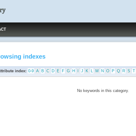
ry
ACT
rowsing indexes
ttribute index:
0-9
A
B
C
D
E
F
G
H
I
J
K
L
M
N
O
P
Q
R
S
T
No keywords in this category.