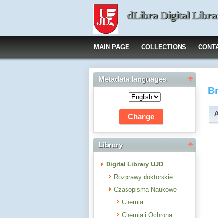
dLibra Digital Libra
MAIN PAGE
COLLECTIONS
CONT
Metadata languages
B
A
Library
Digital Library UJD
Rozprawy doktorskie
Czasopisma Naukowe
Chemia
Chemia i Ochrona