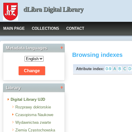
dLibra Digital Library
MAIN PAGE
COLLECTIONS
CONTACT
Metadata languages
Browsing indexes
Attribute index:
0-9
A
B
C
D
Library
Digital Library UJD
Rozprawy doktorskie
Czasopisma Naukowe
Wydawnictwa zwarte
Ziemia Częstochowska