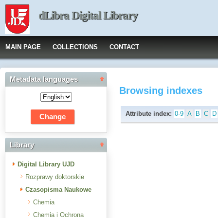
dLibra Digital Library
MAIN PAGE
COLLECTIONS
CONTACT
Metadata languages
Browsing indexes
Attribute index:
0-9
A
B
C
D
Library
Digital Library UJD
Rozprawy doktorskie
Czasopisma Naukowe
Chemia
Chemia i Ochrona